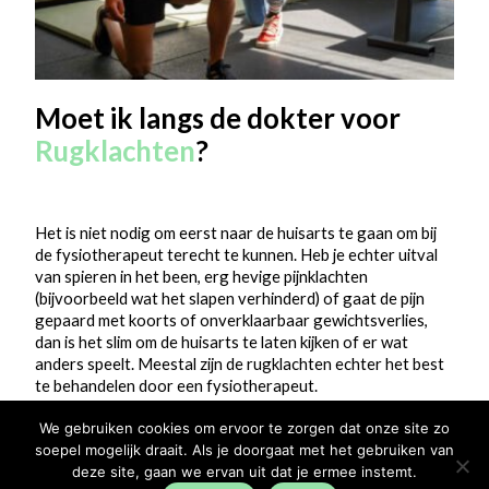
Moet ik langs de dokter voor
Rugklachten
?
Het is niet nodig om eerst naar de huisarts te gaan om bij
de fysiotherapeut terecht te kunnen. Heb je echter uitval
van spieren in het been, erg hevige pijnklachten
(bijvoorbeeld wat het slapen verhinderd) of gaat de pijn
gepaard met koorts of onverklaarbaar gewichtsverlies,
dan is het slim om de huisarts te laten kijken of er wat
anders speelt. Meestal zijn de rugklachten echter het best
te behandelen door een fysiotherapeut.
We gebruiken cookies om ervoor te zorgen dat onze site zo
soepel mogelijk draait. Als je doorgaat met het gebruiken van
deze site, gaan we ervan uit dat je ermee instemt.