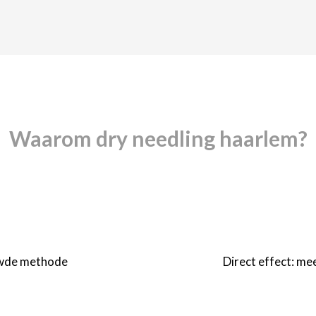
Waarom
dry needling haarlem
?
uwde methode
Direct effect: me