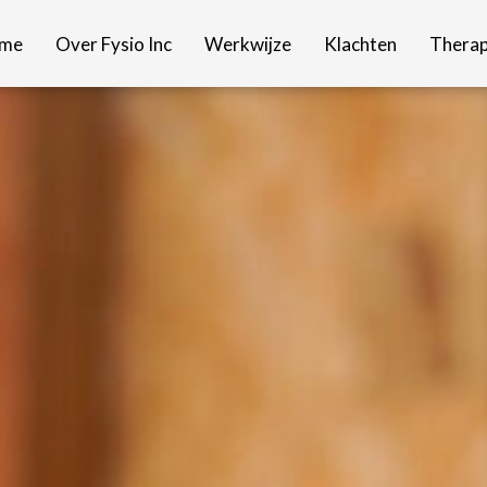
me
Over Fysio Inc
Werkwijze
Klachten
Therap