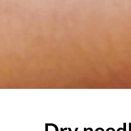
Dry need