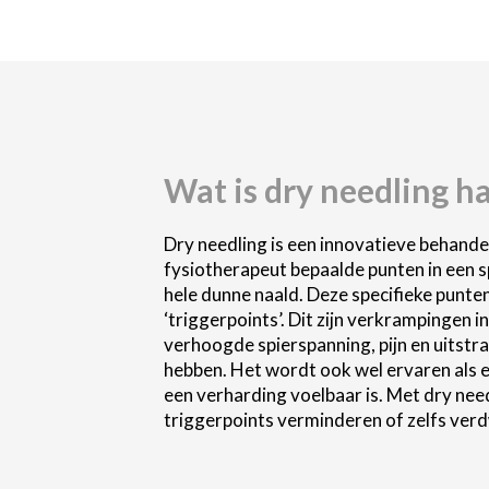
Wat is
dry needling h
Dry needling is een innovatieve behande
spierknoop tot ontspanning w
fysiotherapeut bepaalde punten in een sp
hele dunne naald. Deze specifieke punte
Dry needling Haarlem verschilt van acupun
‘triggerpoints’. Dit zijn verkrampingen in
droge naald wordt gebruikt en er dus geen vl
verhoogde spierspanning, pijn en uitstra
wordt gebracht. Daarnaast werkt 
hebben. Het wordt ook wel ervaren als e
energiebanen in het lichaam, waar dry
een verharding voelbaar is. Met dry nee
triggerpoints verminderen of zelfs verd